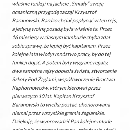
właśnie funkcji na jachcie „Śmiały” swoją
oceaniczną przygodę zaczął Krzysztof
Baranowski. Bardzo chciał popłynąć w ten rejs,
a jedyną wolną posadą była właśnie ta. Przez
16 miesięcy w ciasnym kambuzie chyba zdał
sobie sprawę, że lepiej być kapitanem. Przez
kolejne lata włożył mnóstwo pracy, by do tej
funkcji dojść. A potem były wygrane regaty,
dwa samotne rejsy dookoła świata, stworzenie
Szkoły Pod Żaglami, współtworzenie Bractwa
Kaphornowców, którym kierował przez
pierwszych 10 lat. Kapitan Krzysztof
Baranowski to wielka postać, uhonorowana
niemal przez wszystkie gremia żeglarskie.
Dziękuję, że wyprowadził Pan kolejne młode
pokolenia na morza i oceany
– mówił w laudacji