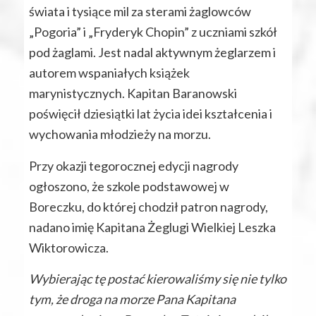
świata i tysiące mil za sterami żaglowców
„Pogoria” i „Fryderyk Chopin” z uczniami szkół
pod żaglami. Jest nadal aktywnym żeglarzem i
autorem wspaniałych książek
marynistycznych. Kapitan Baranowski
poświęcił dziesiątki lat życia idei kształcenia i
wychowania młodzieży na morzu.
Przy okazji tegorocznej edycji nagrody
ogłoszono, że szkole podstawowej w
Boreczku, do której chodził patron nagrody,
nadano imię Kapitana Żeglugi Wielkiej Leszka
Wiktorowicza.
Wybierając tę postać kierowaliśmy się nie tylko
tym, że droga na morze Pana Kapitana