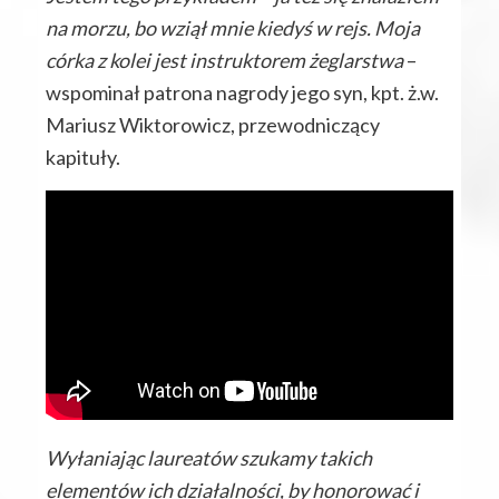
na morzu, bo wziął mnie kiedyś w rejs. Moja
córka z kolei jest instruktorem żeglarstwa
–
wspominał patrona nagrody jego syn, kpt. ż.w.
Mariusz Wiktorowicz, przewodniczący
kapituły.
Wyłaniając laureatów szukamy takich
elementów ich działalności, by honorować i