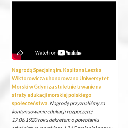
Nagrodą Specjalną im. Kapitana Leszka
Wiktorowicza uhonorowano Uniwersytet
Morski w Gdyni za stuletnie trwanie na
straży edukacji morskiej polskiego
społeczeństwa.
Nagrodę przyznaliśmy za
kontynuowanie edukacji rozpoczętej
17.06.1920 roku dekretem o powołaniu
szkolnictwa morskiego. UMG zmieniał nazwy,